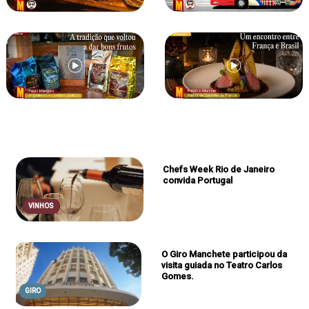
Chefs Week Rio de Janeiro
convida Portugal
AGENDA
VINHOS
O Giro Manchete participou da
visita guiada no Teatro Carlos
Gomes.
GIRO