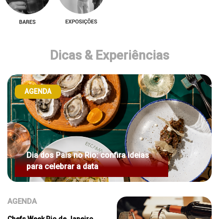
Dicas & Experiências
AGENDA
Dia dos Pais no Rio: confira ideias
para celebrar a data
AGENDA