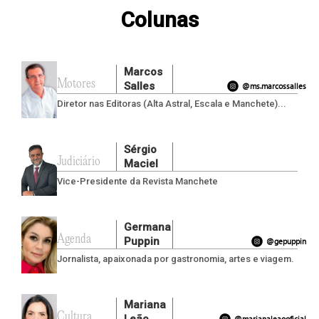
Colunas
Marcos
Motores
Salles
@ms.marcossalles
Diretor nas Editoras (Alta Astral, Escala e Manchete)...
Sérgio
Judiciário
Maciel
Vice-Presidente da Revista Manchete
Germana
Agenda
Puppin
@gepuppin
Jornalista, apaixonada por gastronomia, artes e viagem.
Mariana
Cultura
@marianaleaooficial