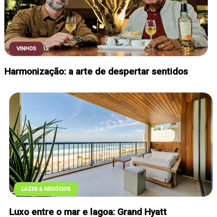
COLUNISTAS
VINHOS
Harmonização: a arte de despertar sentidos
COLUNISTAS
LAZER & NEGÓCIOS
Luxo entre o mar e lagoa: Grand Hyatt