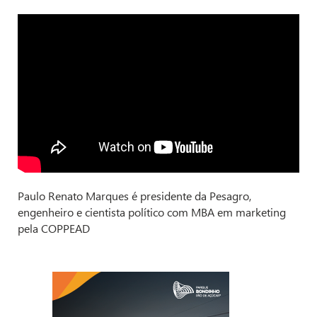
Paulo Renato Marques é presidente da Pesagro,
engenheiro e cientista político com MBA em marketing
pela COPPEAD