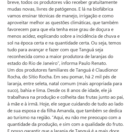
breve, todos os produtores vão receber gratuitamente
mudas novas, livres de patógenos. E lá na biofábrica
vamos ensinar técnicas de manejo, irrigação e como
aproveitar melhor as questões climáticas, que também
favorecem para que ela tenha esse grau de doçura e
menos acidez, explicando sobre a incidência de chuva e
sol na época certa e na quantidade certa. Ou seja, temos
tudo para avançar e fazer com que Tanguá seja
reconhecida como a maior produtora de laranjas do
estado do Rio de Janeiro”, informa Paulo Renato.
Um dos produtores familiares de Tanguá é Claudionor
Rocha, do Sítio Rocha. Em seu pomar, há 2 mil pés de
laranja, entre seleta, natal comum (mais apropriada para
suco), bahia e lima. Desde os 8 anos de idade, ele já
trabalhava na produção e colheita das frutas junto ao pai,
à mãe e à irmã. Hoje, ele segue cuidando de tudo ao lado
de sua esposa e da filha Amanda, que também se dedica
ao turismo na região. “Aqui, eu não me preocupo com a
quantidade da produção, e sim com a qualidade do fruto.
E posso garantir que a laranja de Tanguá é a mais doce