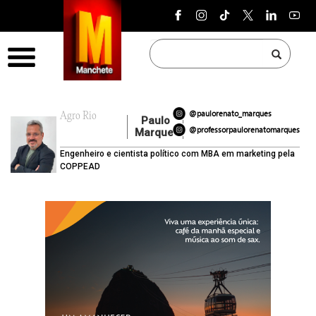
Pular para o conteúdo
Menu
@paulorenato_marques
Agro Rio
Paulo
@professorpaulorenatomarques
Marques
Engenheiro e cientista político com MBA em marketing pela
COPPEAD