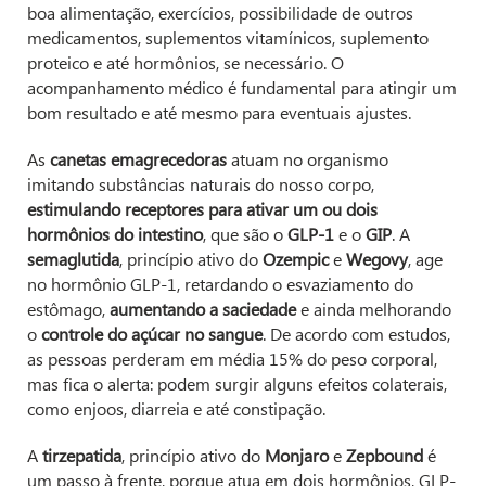
boa alimentação, exercícios, possibilidade de outros
medicamentos, suplementos vitamínicos, suplemento
proteico e até hormônios, se necessário. O
acompanhamento médico é fundamental para atingir um
bom resultado e até mesmo para eventuais ajustes.
As
canetas emagrecedoras
atuam no organismo
imitando substâncias naturais do nosso corpo,
estimulando receptores para ativar um ou dois
hormônios do intestino
, que são o
GLP-1
e o
GIP
. A
semaglutida
, princípio ativo do
Ozempic
e
Wegovy
, age
no hormônio GLP-1, retardando o esvaziamento do
estômago,
aumentando a saciedade
e ainda melhorando
o
controle do açúcar no sangue
. De acordo com estudos,
as pessoas perderam em média 15% do peso corporal,
mas fica o alerta: podem surgir alguns efeitos colaterais,
como enjoos, diarreia e até constipação.
A
tirzepatida
, princípio ativo do
Monjaro
e
Zepbound
é
um passo à frente, porque atua em dois hormônios, GLP-