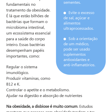
sementes.
fundamentais no
tratamento da obesidade.
Evite o excesso
É lá que estão bilhões de
de sal, açúcar e
bactérias que formam o
alimentos
microbioma intestinal,
ultraprocessados.
um ecossistema essencial
Sob a orientação
para a saúde do corpo
de um médico,
inteiro. Essas bactérias
pode ser usado
desempenham papéis
suplementos
importantes, como:
antioxidantes e
anti-inflamatórios.
Regular o sistema
imunológico.
Produzir vitaminas, como
B12 e K.
Controlar o apetite e o metabolismo.
Ajudar na digestão e absorção de nutrientes
Na obesidade, a disbiose é muito comum
. Estudos
mostram que pessoas com obesidade tendem a ter