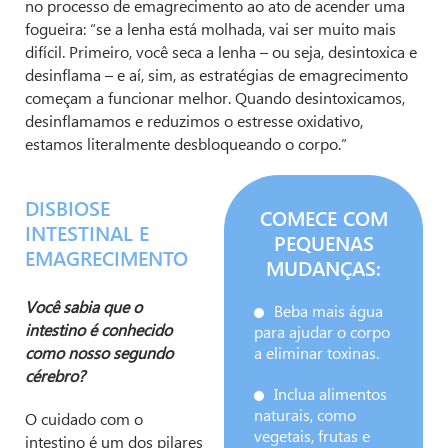
no processo de emagrecimento ao ato de acender uma
fogueira: “se a lenha está molhada, vai ser muito mais
difícil. Primeiro, você seca a lenha – ou seja, desintoxica e
desinflama – e aí, sim, as estratégias de emagrecimento
começam a funcionar melhor. Quando desintoxicamos,
desinflamamos e reduzimos o estresse oxidativo,
estamos literalmente desbloqueando o corpo.”
DISBIOSE
COMECE COM
INTESTINAL E
PEQUENAS
EMAGRECIMENTO
MUDANÇAS:
Você sabia que o
Beba mais água
intestino é conhecido
para ajudar o corpo
como nosso segundo
a eliminar toxinas.
cérebro?
Inclua alimentos
naturais, como
O cuidado com o
vegetais, frutas e
intestino é um dos pilares