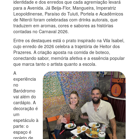
identidade e dos enredos que cada agremiação levará
para a Avenida. Já Beija-Flor, Mangueira, Imperatriz
Leopoldinense, Paraíso do Tuiuti, Portela e Acadêmicos
de Niterói foram celebradas com drinks autorais, que
traduzem em aromas, cores e sabores as histórias
contadas no Carnaval 2026.
Entre os destaques está o prato inspirado na Vila Isabel,
cujo enredo de 2026 celebra a trajetória de Heitor dos
Prazeres. A criação aposta na comida de boteco,
conectando sabor, memória afetiva e a essência popular
que marca tanto o artista quanto a escola.
A
experiência
no
Baródromo
vai além do
cardápio. A
decoração é
um
espetáculo à
parte: o
espaço é
repleto de