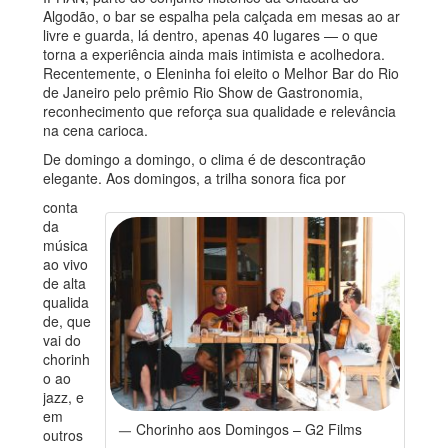
Algodão, o bar se espalha pela calçada em mesas ao ar
livre e guarda, lá dentro, apenas 40 lugares — o que
torna a experiência ainda mais intimista e acolhedora.
Recentemente, o Eleninha foi eleito o Melhor Bar do Rio
de Janeiro pelo prêmio Rio Show de Gastronomia,
reconhecimento que reforça sua qualidade e relevância
na cena carioca.
De domingo a domingo, o clima é de descontração
elegante. Aos domingos, a trilha sonora fica por
conta
da
música
ao vivo
de alta
qualida
de, que
vai do
chorinh
o ao
jazz, e
em
Chorinho aos Domingos – G2 Films
outros