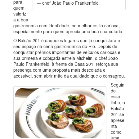
para
chef João Paulo Frankenfeld
quem
valoriz
a a boa
gastronomia com identidade, no melhor estilo carioca,
especialmente para quem aprecia uma boa charcutaria.
O Balcão 201 é daqueles lugares que já conquistaram
seu espaço na cena gastronômica do Rio. Depois de
conquistar prêmios importantes de veículos cariocas e
sua primeira e cobiçada estrela Michelin, o chef João
Paulo Frankenfeld, à frente da Casa 201, reforça sua
presença com uma proposta mais descolada e
acessível, sem abrir mão da qualidade que o consagrou.
Seguin
do
essa
linha, o
Balcão
201 se
aprese
nta
como
uma