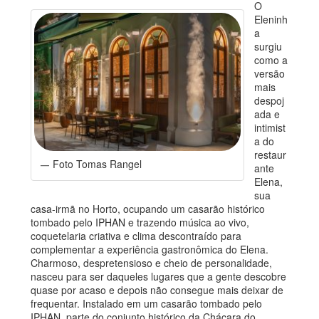
O
Eleninh
a
surgiu
como a
versão
mais
despoj
ada e
intimist
a do
restaur
Foto Tomas Rangel
ante
Elena,
sua
casa-irmã no Horto, ocupando um casarão histórico
tombado pelo IPHAN e trazendo música ao vivo,
coquetelaria criativa e clima descontraído para
complementar a experiência gastronômica do Elena.
Charmoso, despretensioso e cheio de personalidade,
nasceu para ser daqueles lugares que a gente descobre
quase por acaso e depois não consegue mais deixar de
frequentar. Instalado em um casarão tombado pelo
IPHAN, parte do conjunto histórico da Chácara do