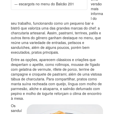
versão
escargots no menu do Balcão 201
mais
informa
l do
seu trabalho, funcionando como um pequeno bar e
bistrô que valoriza uma das grandes marcas do chef: a
charcutaria artesanal. Assim, pastrami, terrines, patês e
outros itens do gênero ganham destaque no menu, que
reúne uma variedade de entradas, petiscos e
sanduíches, além de alguns poucos, porém bem
executados, pratos principais.
Entre as opções, aparecem clássicos e criações que
despertam o apetite, como rollmops, mousse de fígado
com gelatina de vermute, rillete de porco, terrine de
campagne e croquete de pastrami, além de uma vistosa
tábua de charcutaria. Para compartilhar, pratos como
manta suína recheada com queijo, língua com molho de
parmesão, aliche e alcaparra, e salmão defumado com
pepino e molho de iogurte reforçam o clima de encontro
à mesa.
Os
sanduí