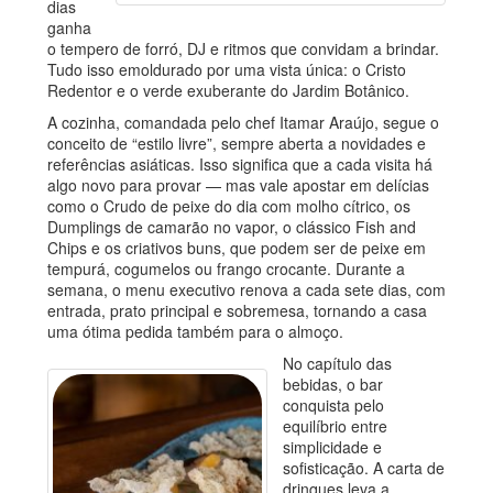
dias
ganha
o tempero de forró, DJ e ritmos que convidam a brindar.
Tudo isso emoldurado por uma vista única: o Cristo
Redentor e o verde exuberante do Jardim Botânico.
A cozinha, comandada pelo chef Itamar Araújo, segue o
conceito de “estilo livre”, sempre aberta a novidades e
referências asiáticas. Isso significa que a cada visita há
algo novo para provar — mas vale apostar em delícias
como o Crudo de peixe do dia com molho cítrico, os
Dumplings de camarão no vapor, o clássico Fish and
Chips e os criativos buns, que podem ser de peixe em
tempurá, cogumelos ou frango crocante. Durante a
semana, o menu executivo renova a cada sete dias, com
entrada, prato principal e sobremesa, tornando a casa
uma ótima pedida também para o almoço.
No capítulo das
bebidas, o bar
conquista pelo
equilíbrio entre
simplicidade e
sofisticação. A carta de
drinques leva a