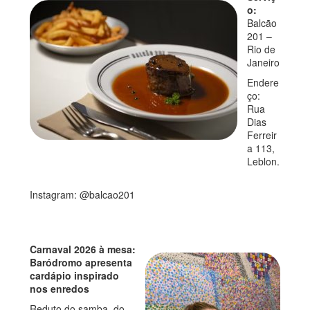
o:
Balcão
201 –
Rio de
Janeiro
Endere
ço:
Rua
Dias
Ferreir
a 113,
Leblon.
Instagram: @balcao201
Carnaval 2026 à mesa:
Baródromo apresenta
cardápio inspirado
nos enredos
Reduto do samba, do