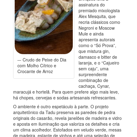
assinatura do
premiado mixologista
Alex Mesquita, que
recria clássicos como
Negroni e Moscow
Mule e ainda
apresenta autorais
como o “Só Prova”,
que mistura gin,
damasco e bitter de
Crudo de Peixe do Dia
laranja, e o “Cajueiro
com Molho Cítrico e
sem caju”, uma
Crocante de Arroz
surpreendente
combinação de
cachaça, Cynar,
maracujá e hortelã. Para quem prefere algo mais leve,
há chopes, cervejas e sodas artesanais refrescantes.
O ambiente é outro espetáculo à parte. O projeto
arquitetônico da Tadu preserva as paredes de pedra
originais do casarão, revela janelões de madeira e vidro
e aposta em iluminação que valoriza os detalhes e cria
um clima acolhedor. Estofados em veludo verde, mesas
de madeira, estante de vinhos e até uma seleção de