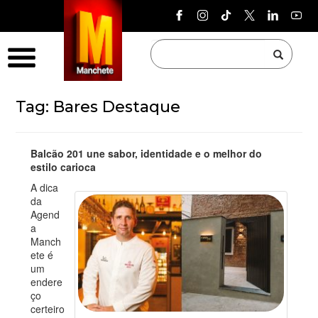
Pular para o conteúdo
Menu
Tag:
Bares Destaque
Balcão 201 une sabor, identidade e o melhor do
estilo carioca
A dica
da
Agend
a
Manch
ete é
um
endere
ço
certeiro