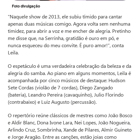
Foto divulgação
“Naquele show de 2013, ele subiu tímido para cantar
apenas duas músicas comigo. Agora volta sem nenhuma
timidez, para abrir a voz e me encher de alegria. Pretinho
me disse que, na Serrinha, gratidão é ouro em pó, e
nunca esqueceu do meu convite. É puro amor!”, conta
Leila.
O espetáculo é uma verdadeira celebração da beleza e da
alegria do samba. Ao piano em alguns momentos, Leila é
acompanhada por cinco músicos de destaque: Hudson
Sete Cordas (violão de 7 cordas), Diego Zangado
(bateria), Leandro Pereira (cavaquinho), Julio Florindo
(contrabaixo) e Luiz Augusto (percussão).
O repertório reúne clássicos de mestres como João Bosco
e Aldir Blanc, Dona Ivone Lara, Nei Lopes, João Nogueira,
Arlindo Cruz, Sombrinha, Xande de Pilares, Almir Guineto
e Jorge Aragão. Entre as canções, estão joias como