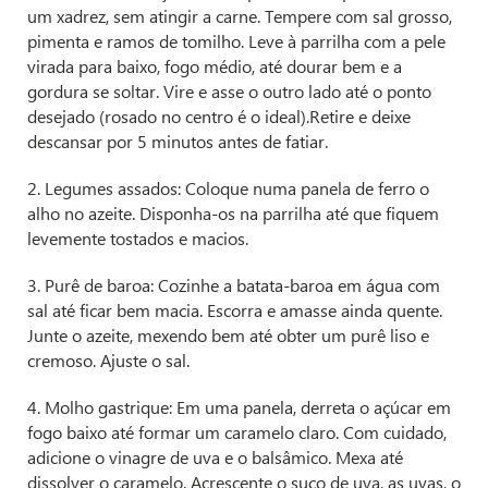
um xadrez, sem atingir a carne. Tempere com sal grosso,
pimenta e ramos de tomilho. Leve à parrilha com a pele
virada para baixo, fogo médio, até dourar bem e a
gordura se soltar. Vire e asse o outro lado até o ponto
desejado (rosado no centro é o ideal).Retire e deixe
descansar por 5 minutos antes de fatiar.
2. Legumes assados: Coloque numa panela de ferro o
alho no azeite. Disponha-os na parrilha até que fiquem
levemente tostados e macios.
3. Purê de baroa: Cozinhe a batata-baroa em água com
sal até ficar bem macia. Escorra e amasse ainda quente.
Junte o azeite, mexendo bem até obter um purê liso e
cremoso. Ajuste o sal.
4. Molho gastrique: Em uma panela, derreta o açúcar em
fogo baixo até formar um caramelo claro. Com cuidado,
adicione o vinagre de uva e o balsâmico. Mexa até
dissolver o caramelo. Acrescente o suco de uva, as uvas, o