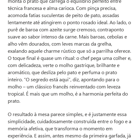
monta o prato que carrega o equilíbrio perfeito entre
técnica francesa e alma carioca. Com pinça precisa,
acomoda fatias suculentas de peito de pato, assadas
lentamente até atingirem o ponto rosado ideal. Ao lado, o
purê de baroa com azeite surge cremoso, contraponto
suave ao sabor intenso da carne. Mais baroas, cebolas e
alho vêm dourados, com leves marcas da grelha,
exalando aquele charme rústico que só a parrilha oferece.
O toque final é quase um ritual: o chef pega uma colher e,
com delicadeza, verte o molho gastrique, brilhante e
aromático, que desliza pelo pato e perfuma o prato
inteiro. “O segredo está aqui”, diz, apontando para o
molho – um clássico francês reinventado com leveza
tropical. É mais que um molho, é a harmonia perfeita do
prato.
O resultado à mesa parece simples, e é justamente essa
simplicidade, cuidadosamente construída entre o fogo e a
memória afetiva, que transforma o momento em
experiência. E assim, antes mesmo da primeira garfada, já