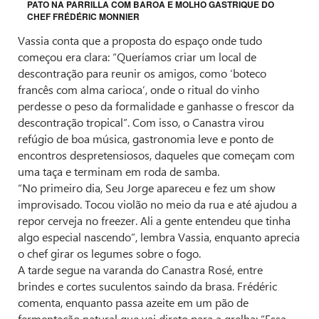
PATO NA PARRILLA COM BAROA E MOLHO GASTRIQUE DO
CHEF FRÉDÉRIC MONNIER
Vassia conta que a proposta do espaço onde tudo
começou era clara: “Queríamos criar um local de
descontração para reunir os amigos, como ‘boteco
francês com alma carioca’, onde o ritual do vinho
perdesse o peso da formalidade e ganhasse o frescor da
descontração tropical”. Com isso, o Canastra virou
refúgio de boa música, gastronomia leve e ponto de
encontros despretensiosos, daqueles que começam com
uma taça e terminam em roda de samba.
“No primeiro dia, Seu Jorge apareceu e fez um show
improvisado. Tocou violão no meio da rua e até ajudou a
repor cerveja no freezer. Ali a gente entendeu que tinha
algo especial nascendo”, lembra Vassia, enquanto aprecia
o chef girar os legumes sobre o fogo.
A tarde segue na varanda do Canastra Rosé, entre
brindes e cortes suculentos saindo da brasa. Frédéric
comenta, enquanto passa azeite em um pão de
fermentação natural que vai direto para a grelha: “Essa