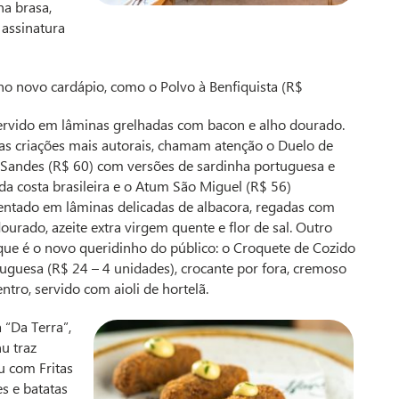
na brasa,
 assinatura
 novo cardápio, como o Polvo à Benfiquista (R$
servido em lâminas grelhadas com bacon e alho dourado.
 as criações mais autorais, chamam atenção o Duelo de
 Sandes (R$ 60) com versões de sardinha portuguesa e
da costa brasileira e o Atum São Miguel (R$ 56)
entado em lâminas delicadas de albacora, regadas com
ourado, azeite extra virgem quente e flor de sal. Outro
que é o novo queridinho do público: o Croquete de Cozido
tuguesa (R$ 24 – 4 unidades), crocante por fora, cremoso
ntro, servido com aioli de hortelã.
 “Da Terra”,
u traz
u com Fritas
es e batatas