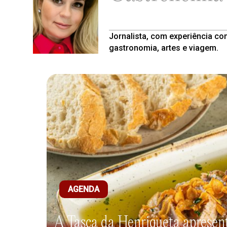
Jornalista, com experiência co
gastronomia, artes e viagem.
AGENDA
A Tasca da Henriqueta apresent