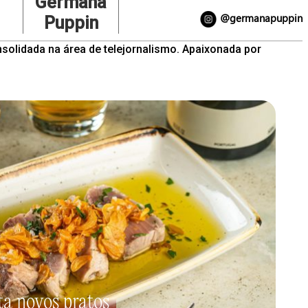
Germana
@germanapuppin
Puppin
nsolidada na área de telejornalismo. Apaixonada por
a novos pratos