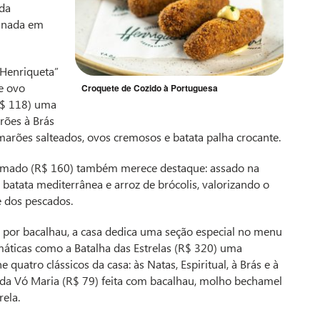
ada
rinada em
 Henriqueta”
e ovo
Croquete de Cozido à Portuguesa
(R$ 118) uma
rões à Brás
marões salteados, ovos cremosos e batata palha crocante.
almado (R$ 160) também merece destaque: assado na
 batata mediterrânea e arroz de brócolis, valorizando o
e dos pescados.
 por bacalhau, a casa dedica uma seção especial no menu
áticas como a Batalha das Estrelas (R$ 320) uma
quatro clássicos da casa: às Natas, Espiritual, à Brás e à
 da Vó Maria (R$ 79) feita com bacalhau, molho bechamel
rela.