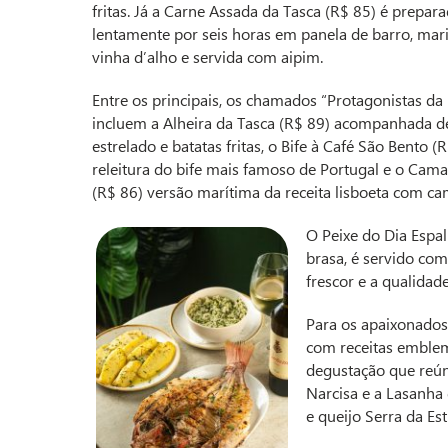
fritas. Já a Carne Assada da Tasca (R$ 85) é prepar
lentamente por seis horas em panela de barro, ma
vinha d’alho e servida com aipim.
Entre os principais, os chamados “Protagonistas da
incluem a Alheira da Tasca (R$ 89) acompanhada d
estrelado e batatas fritas, o Bife à Café São Bento 
releitura do bife mais famoso de Portugal e o Cama
(R$ 86) versão marítima da receita lisboeta com ca
O Peixe do Dia Esp
brasa, é servido com
frescor e a qualidad
Para os apaixonados
com receitas emblem
degustação que reúne 
Narcisa e a Lasanha
e queijo Serra da Est