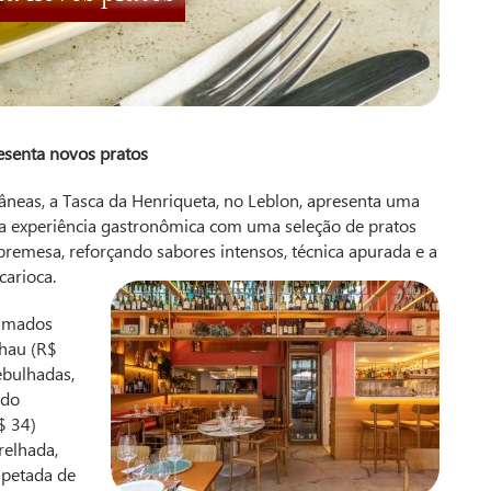
resenta novos pratos
âneas, a Tasca da Henriqueta, no Leblon, apresenta uma
 a experiência gastronômica com uma seleção de pratos
obremesa, reforçando sabores intensos, técnica apurada e a
carioca.
hamados
lhau (R$
bulhadas,
 do
$ 34)
relhada,
spetada de