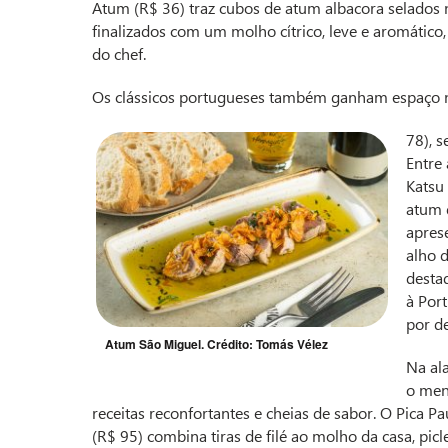
Atum (R$ 36) traz cubos de atum albacora selados 
finalizados com um molho cítrico, leve e aromático,
do chef.
Os clássicos portugueses também ganham espaço no
78), 
Entre
Katsu
atum 
apres
alho d
desta
à Por
por de
Atum São Miguel. Crédito: Tomás Vélez
Na ala
o men
receitas reconfortantes e cheias de sabor. O Pica Pa
(R$ 95) combina tiras de filé ao molho da casa, picl