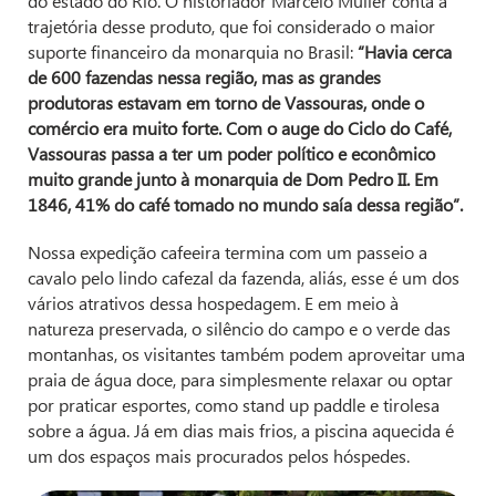
do estado do Rio. O historiador Marcelo Müller conta a
trajetória desse produto, que foi considerado o maior
suporte financeiro da monarquia no Brasil:
“Havia cerca
de 600 fazendas nessa região, mas as grandes
produtoras estavam em torno de Vassouras, onde o
comércio era muito forte. Com o auge do Ciclo do Café,
Vassouras passa a ter um poder político e econômico
muito grande junto à monarquia de Dom Pedro II. Em
1846, 41% do café tomado no mundo saía dessa região”.
Nossa expedição cafeeira termina com um passeio a
cavalo pelo lindo cafezal da fazenda, aliás, esse é um dos
vários atrativos dessa hospedagem. E em meio à
natureza preservada, o silêncio do campo e o verde das
montanhas, os visitantes também podem aproveitar uma
praia de água doce, para simplesmente relaxar ou optar
por praticar esportes, como stand up paddle e tirolesa
sobre a água. Já em dias mais frios, a piscina aquecida é
um dos espaços mais procurados pelos hóspedes.