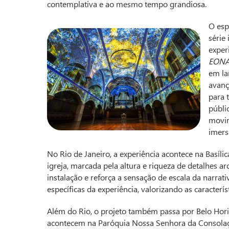
contemplativa e ao mesmo tempo grandiosa.
O esp
série
exper
EON
em la
avanç
para 
públi
movim
imers
No Rio de Janeiro, a experiência acontece na Basíl
igreja, marcada pela altura e riqueza de detalhes ar
instalação e reforça a sensação de escala da narra
específicas da experiência, valorizando as caracterí
Além do Rio, o projeto também passa por Belo Horiz
acontecem na Paróquia Nossa Senhora da Consolaçã