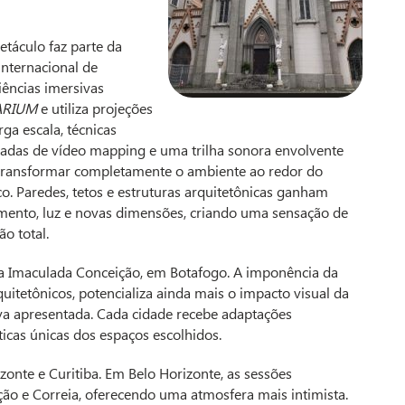
etáculo faz parte da
 internacional de
iências imersivas
ARIUM
e utiliza projeções
rga escala, técnicas
adas de vídeo mapping e uma trilha sonora envolvente
transformar completamente o ambiente ao redor do
co. Paredes, tetos e estruturas arquitetônicas ganham
ento, luz e novas dimensões, criando uma sensação de
ão total.
ica Imaculada Conceição, em Botafogo. A imponência da
quitetônicos, potencializa ainda mais o impacto visual da
tiva apresentada. Cada cidade recebe adaptações
sticas únicas dos espaços escolhidos.
onte e Curitiba. Em Belo Horizonte, as sessões
o e Correia, oferecendo uma atmosfera mais intimista.