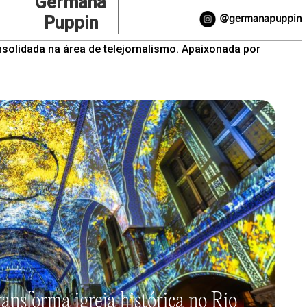
Germana
@germanapuppin
Puppin
nsolidada na área de telejornalismo. Apaixonada por
ransforma igreja histórica no Rio