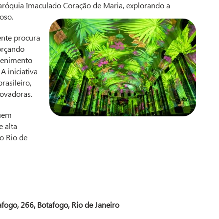
Paróquia Imaculado Coração de Maria, explorando a
oso.
ente procura
forçando
tenimento
A iniciativa
asileiro,
novadoras.
suem
e alta
o Rio de
afogo, 266, Botafogo, Rio de Janeiro