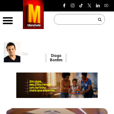
Pular para o conteúdo
Menu
Giro
Diogo
Bonfim