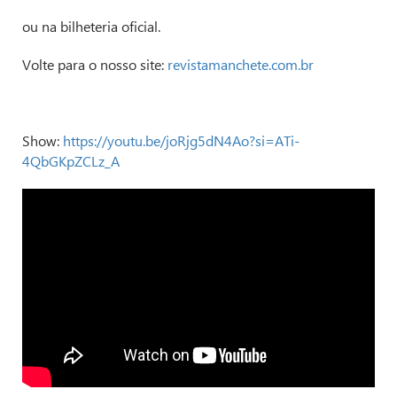
ou na bilheteria oficial.
Volte para o nosso site:
revistamanchete.com.br
Show:
https://youtu.be/joRjg5dN4Ao?si=ATi-
4QbGKpZCLz_A